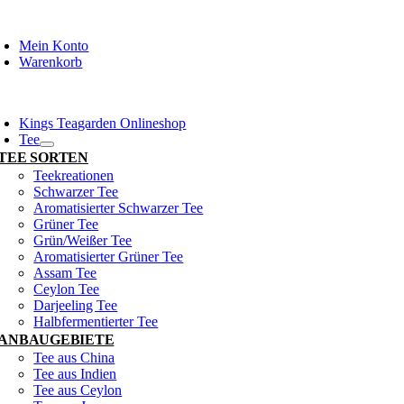
Zum
Inhalt
Mein Konto
springen
Warenkorb
oggle
avigation
Kings Teagarden Onlineshop
Tee
TEE SORTEN
Teekreationen
Schwarzer Tee
Aromatisierter Schwarzer Tee
Grüner Tee
Grün/Weißer Tee
Aromatisierter Grüner Tee
Assam Tee
Ceylon Tee
Darjeeling Tee
Halbfermentierter Tee
ANBAUGEBIETE
Tee aus China
Tee aus Indien
Tee aus Ceylon