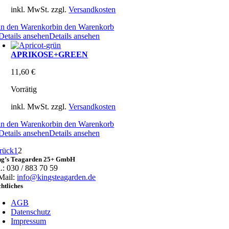
inkl. MwSt.
zzgl.
Versandkosten
in den Warenkorb
in den Warenkorb
Details ansehen
Details ansehen
APRIKOSE+GREEN
11,60
€
Vorrätig
inkl. MwSt.
zzgl.
Versandkosten
in den Warenkorb
in den Warenkorb
Details ansehen
Details ansehen
rück
1
2
ng’s Teagarden 25+ GmbH
l.: 030 / 883 70 59
Mail:
info@kingsteagarden.de
htliches
AGB
Datenschutz
Impressum