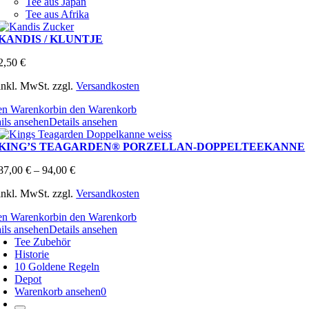
Tee aus Japan
Tee aus Afrika
KANDIS / KLUNTJE
2,50
€
inkl. MwSt.
zzgl.
Versandkosten
den Warenkorb
in den Warenkorb
ils ansehen
Details ansehen
KING’S TEAGARDEN® PORZELLAN-DOPPELTEEKANNE
87,00
€
–
94,00
€
inkl. MwSt.
zzgl.
Versandkosten
den Warenkorb
in den Warenkorb
ils ansehen
Details ansehen
Tee Zubehör
Historie
10 Goldene Regeln
Depot
Warenkorb ansehen
0