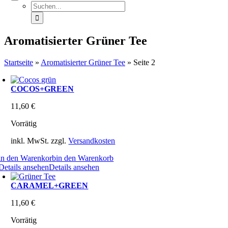
Suche
nach:
Aromatisierter Grüner Tee
Startseite
»
Aromatisierter Grüner Tee
»
Seite 2
COCOS+GREEN
11,60
€
Vorrätig
inkl. MwSt.
zzgl.
Versandkosten
in den Warenkorb
in den Warenkorb
Details ansehen
Details ansehen
CARAMEL+GREEN
11,60
€
Vorrätig