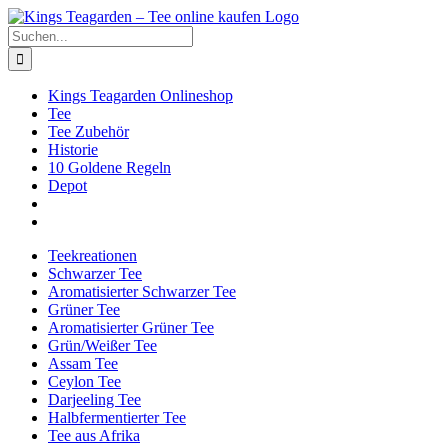
Zum
Facebook
X
Instagram
Pinterest
Inhalt
Suche
springen
nach:
Kings Teagarden Onlineshop
Tee
Tee Zubehör
Historie
10 Goldene Regeln
Depot
Teekreationen
Schwarzer Tee
Aromatisierter Schwarzer Tee
Grüner Tee
Aromatisierter Grüner Tee
Grün/Weißer Tee
Assam Tee
Ceylon Tee
Darjeeling Tee
Halbfermentierter Tee
Tee aus Afrika