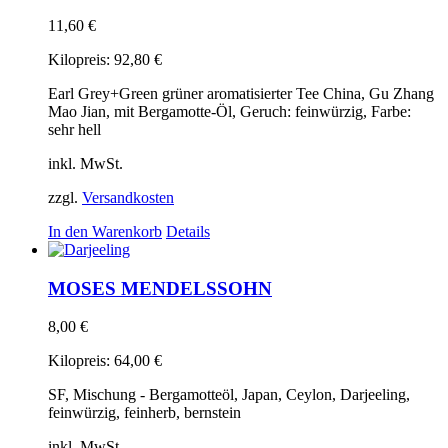
11,60
€
Kilopreis:
92,80
€
Earl Grey+Green grüner aromatisierter Tee China, Gu Zhang
Mao Jian, mit Bergamotte-Öl, Geruch: feinwürzig, Farbe:
sehr hell
inkl. MwSt.
zzgl.
Versandkosten
In den Warenkorb
Details
MOSES MENDELSSOHN
8,00
€
Kilopreis:
64,00
€
SF, Mischung - Bergamotteöl, Japan, Ceylon, Darjeeling,
feinwürzig, feinherb, bernstein
inkl. MwSt.