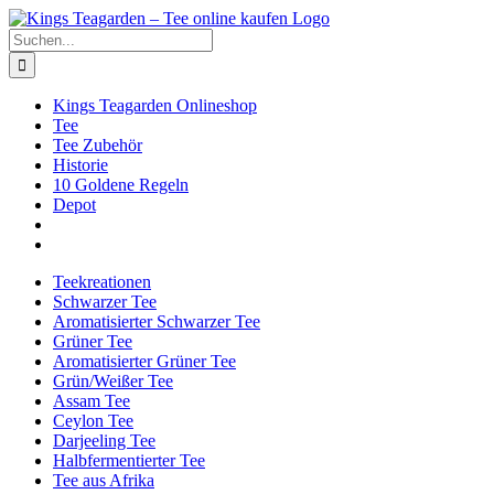
Zum
Facebook
X
Instagram
Pinterest
Inhalt
Suche
springen
nach:
Kings Teagarden Onlineshop
Tee
Tee Zubehör
Historie
10 Goldene Regeln
Depot
Teekreationen
Schwarzer Tee
Aromatisierter Schwarzer Tee
Grüner Tee
Aromatisierter Grüner Tee
Grün/Weißer Tee
Assam Tee
Ceylon Tee
Darjeeling Tee
Halbfermentierter Tee
Tee aus Afrika