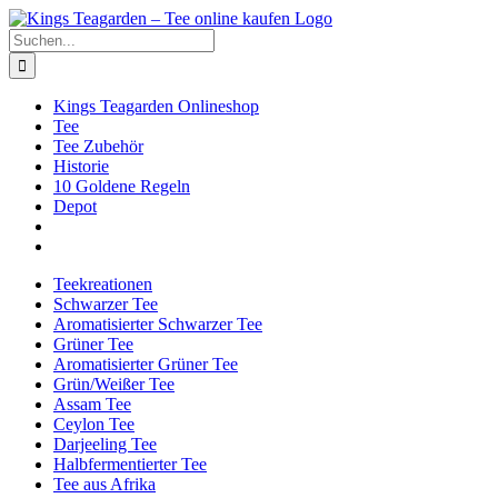
Zum
Facebook
X
Instagram
Pinterest
Inhalt
Suche
springen
nach:
Kings Teagarden Onlineshop
Tee
Tee Zubehör
Historie
10 Goldene Regeln
Depot
Teekreationen
Schwarzer Tee
Aromatisierter Schwarzer Tee
Grüner Tee
Aromatisierter Grüner Tee
Grün/Weißer Tee
Assam Tee
Ceylon Tee
Darjeeling Tee
Halbfermentierter Tee
Tee aus Afrika