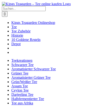
Zum
Facebook
X
Instagram
Pinterest
Inhalt
Suche
springen
nach:
Kings Teagarden Onlineshop
Tee
Tee Zubehör
Historie
10 Goldene Regeln
Depot
Teekreationen
Schwarzer Tee
Aromatisierter Schwarzer Tee
Grüner Tee
Aromatisierter Grüner Tee
Grün/Weißer Tee
Assam Tee
Ceylon Tee
Darjeeling Tee
Halbfermentierter Tee
Tee aus Afrika