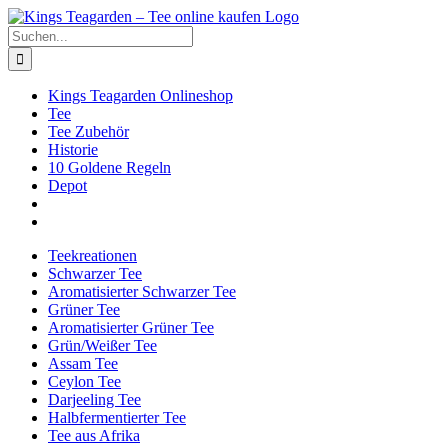
Zum
Facebook
X
Instagram
Pinterest
Inhalt
Suche
springen
nach:
Kings Teagarden Onlineshop
Tee
Tee Zubehör
Historie
10 Goldene Regeln
Depot
Teekreationen
Schwarzer Tee
Aromatisierter Schwarzer Tee
Grüner Tee
Aromatisierter Grüner Tee
Grün/Weißer Tee
Assam Tee
Ceylon Tee
Darjeeling Tee
Halbfermentierter Tee
Tee aus Afrika