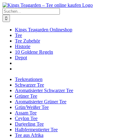
Zum
Facebook
X
Instagram
Pinterest
Inhalt
Suche
springen
nach:
Kings Teagarden Onlineshop
Tee
Tee Zubehör
Historie
10 Goldene Regeln
Depot
Teekreationen
Schwarzer Tee
Aromatisierter Schwarzer Tee
Grüner Tee
Aromatisierter Grüner Tee
Grün/Weißer Tee
Assam Tee
Ceylon Tee
Darjeeling Tee
Halbfermentierter Tee
Tee aus Afrika