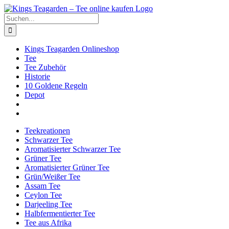
Zum
Facebook
X
Instagram
Pinterest
Inhalt
Suche
springen
nach:
Kings Teagarden Onlineshop
Tee
Tee Zubehör
Historie
10 Goldene Regeln
Depot
Teekreationen
Schwarzer Tee
Aromatisierter Schwarzer Tee
Grüner Tee
Aromatisierter Grüner Tee
Grün/Weißer Tee
Assam Tee
Ceylon Tee
Darjeeling Tee
Halbfermentierter Tee
Tee aus Afrika