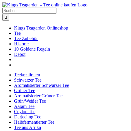
Zum
Facebook
X
Instagram
Pinterest
Inhalt
Suche
springen
nach:
Kings Teagarden Onlineshop
Tee
Tee Zubehör
Historie
10 Goldene Regeln
Depot
Teekreationen
Schwarzer Tee
Aromatisierter Schwarzer Tee
Grüner Tee
Aromatisierter Grüner Tee
Grün/Weißer Tee
Assam Tee
Ceylon Tee
Darjeeling Tee
Halbfermentierter Tee
Tee aus Afrika