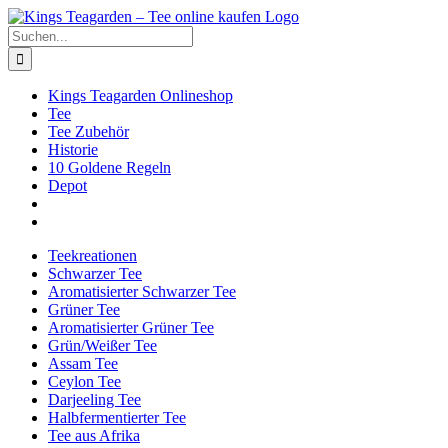
Zum
Facebook
X
Instagram
Pinterest
Inhalt
Suche
springen
nach:
Kings Teagarden Onlineshop
Tee
Tee Zubehör
Historie
10 Goldene Regeln
Depot
Teekreationen
Schwarzer Tee
Aromatisierter Schwarzer Tee
Grüner Tee
Aromatisierter Grüner Tee
Grün/Weißer Tee
Assam Tee
Ceylon Tee
Darjeeling Tee
Halbfermentierter Tee
Tee aus Afrika