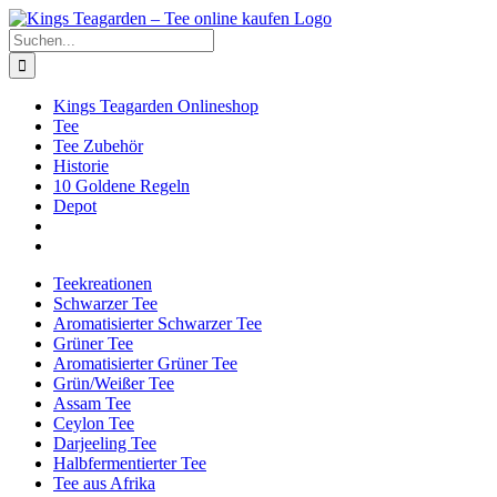
Zum
Facebook
X
Instagram
Pinterest
Inhalt
Suche
springen
nach:
Kings Teagarden Onlineshop
Tee
Tee Zubehör
Historie
10 Goldene Regeln
Depot
Teekreationen
Schwarzer Tee
Aromatisierter Schwarzer Tee
Grüner Tee
Aromatisierter Grüner Tee
Grün/Weißer Tee
Assam Tee
Ceylon Tee
Darjeeling Tee
Halbfermentierter Tee
Tee aus Afrika