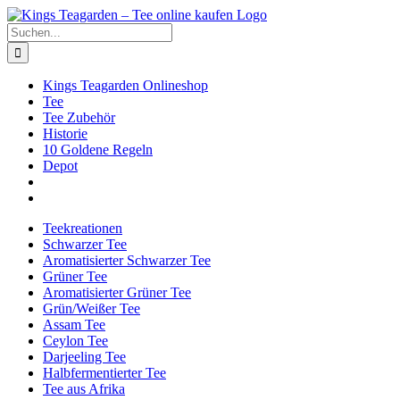
Zum
Facebook
X
Instagram
Pinterest
Inhalt
Suche
springen
nach:
Kings Teagarden Onlineshop
Tee
Tee Zubehör
Historie
10 Goldene Regeln
Depot
Teekreationen
Schwarzer Tee
Aromatisierter Schwarzer Tee
Grüner Tee
Aromatisierter Grüner Tee
Grün/Weißer Tee
Assam Tee
Ceylon Tee
Darjeeling Tee
Halbfermentierter Tee
Tee aus Afrika