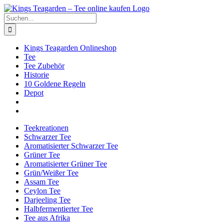
Zum
Facebook
X
Instagram
Pinterest
Inhalt
Suche
springen
nach:
Kings Teagarden Onlineshop
Tee
Tee Zubehör
Historie
10 Goldene Regeln
Depot
Teekreationen
Schwarzer Tee
Aromatisierter Schwarzer Tee
Grüner Tee
Aromatisierter Grüner Tee
Grün/Weißer Tee
Assam Tee
Ceylon Tee
Darjeeling Tee
Halbfermentierter Tee
Tee aus Afrika