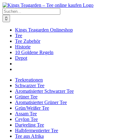
Zum
Facebook
X
Instagram
Pinterest
Inhalt
Suche
springen
nach:
Kings Teagarden Onlineshop
Tee
Tee Zubehör
Historie
10 Goldene Regeln
Depot
Teekreationen
Schwarzer Tee
Aromatisierter Schwarzer Tee
Grüner Tee
Aromatisierter Grüner Tee
Grün/Weißer Tee
Assam Tee
Ceylon Tee
Darjeeling Tee
Halbfermentierter Tee
Tee aus Afrika