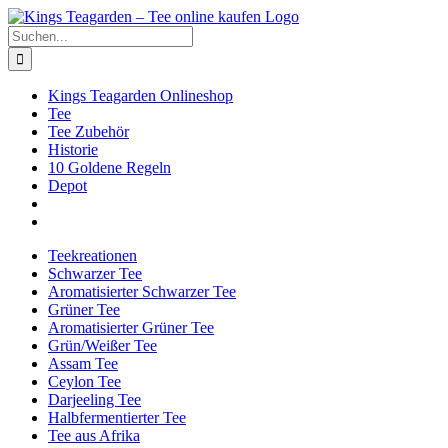
Zum
Facebook
X
Instagram
Pinterest
Inhalt
Suche
springen
nach:
Kings Teagarden Onlineshop
Tee
Tee Zubehör
Historie
10 Goldene Regeln
Depot
Teekreationen
Schwarzer Tee
Aromatisierter Schwarzer Tee
Grüner Tee
Aromatisierter Grüner Tee
Grün/Weißer Tee
Assam Tee
Ceylon Tee
Darjeeling Tee
Halbfermentierter Tee
Tee aus Afrika