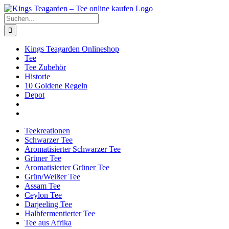
Zum
Facebook
X
Instagram
Pinterest
Inhalt
Suche
springen
nach:
Kings Teagarden Onlineshop
Tee
Tee Zubehör
Historie
10 Goldene Regeln
Depot
Teekreationen
Schwarzer Tee
Aromatisierter Schwarzer Tee
Grüner Tee
Aromatisierter Grüner Tee
Grün/Weißer Tee
Assam Tee
Ceylon Tee
Darjeeling Tee
Halbfermentierter Tee
Tee aus Afrika