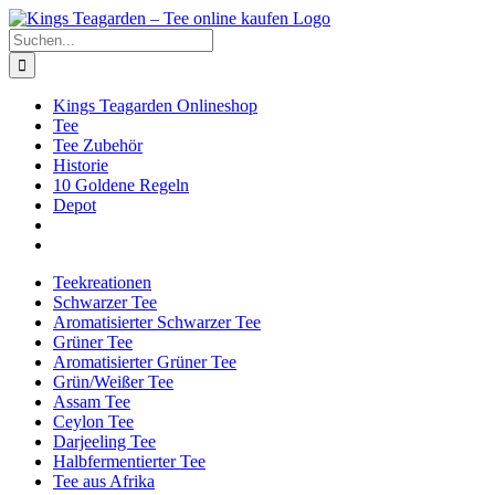
Zum
Facebook
X
Instagram
Pinterest
Inhalt
Suche
springen
nach:
Kings Teagarden Onlineshop
Tee
Tee Zubehör
Historie
10 Goldene Regeln
Depot
Teekreationen
Schwarzer Tee
Aromatisierter Schwarzer Tee
Grüner Tee
Aromatisierter Grüner Tee
Grün/Weißer Tee
Assam Tee
Ceylon Tee
Darjeeling Tee
Halbfermentierter Tee
Tee aus Afrika