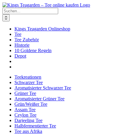
Zum
Facebook
X
Instagram
Pinterest
Inhalt
Suche
springen
nach:
Kings Teagarden Onlineshop
Tee
Tee Zubehör
Historie
10 Goldene Regeln
Depot
Teekreationen
Schwarzer Tee
Aromatisierter Schwarzer Tee
Grüner Tee
Aromatisierter Grüner Tee
Grün/Weißer Tee
Assam Tee
Ceylon Tee
Darjeeling Tee
Halbfermentierter Tee
Tee aus Afrika