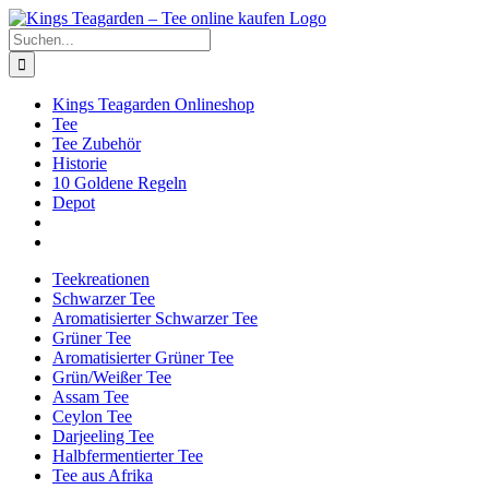
Zum
Facebook
X
Instagram
Pinterest
Inhalt
Suche
springen
nach:
Kings Teagarden Onlineshop
Tee
Tee Zubehör
Historie
10 Goldene Regeln
Depot
Teekreationen
Schwarzer Tee
Aromatisierter Schwarzer Tee
Grüner Tee
Aromatisierter Grüner Tee
Grün/Weißer Tee
Assam Tee
Ceylon Tee
Darjeeling Tee
Halbfermentierter Tee
Tee aus Afrika