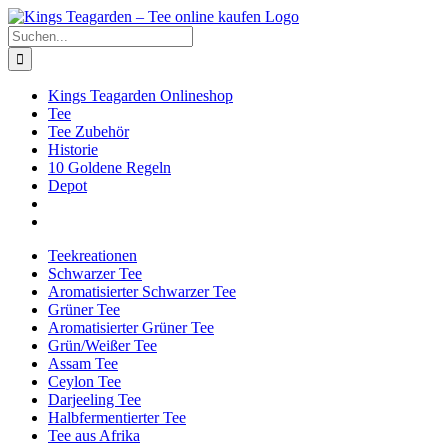
Zum
Facebook
X
Instagram
Pinterest
Inhalt
Suche
springen
nach:
Kings Teagarden Onlineshop
Tee
Tee Zubehör
Historie
10 Goldene Regeln
Depot
Teekreationen
Schwarzer Tee
Aromatisierter Schwarzer Tee
Grüner Tee
Aromatisierter Grüner Tee
Grün/Weißer Tee
Assam Tee
Ceylon Tee
Darjeeling Tee
Halbfermentierter Tee
Tee aus Afrika