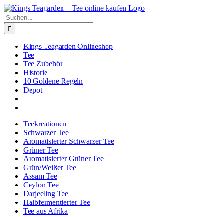
Zum
Facebook
X
Instagram
Pinterest
Inhalt
Suche
springen
nach:
Kings Teagarden Onlineshop
Tee
Tee Zubehör
Historie
10 Goldene Regeln
Depot
Teekreationen
Schwarzer Tee
Aromatisierter Schwarzer Tee
Grüner Tee
Aromatisierter Grüner Tee
Grün/Weißer Tee
Assam Tee
Ceylon Tee
Darjeeling Tee
Halbfermentierter Tee
Tee aus Afrika