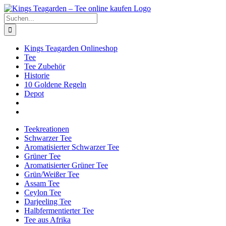
Zum
Facebook
X
Instagram
Pinterest
Inhalt
Suche
springen
nach:
Kings Teagarden Onlineshop
Tee
Tee Zubehör
Historie
10 Goldene Regeln
Depot
Teekreationen
Schwarzer Tee
Aromatisierter Schwarzer Tee
Grüner Tee
Aromatisierter Grüner Tee
Grün/Weißer Tee
Assam Tee
Ceylon Tee
Darjeeling Tee
Halbfermentierter Tee
Tee aus Afrika