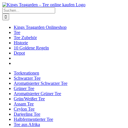
Zum
Facebook
X
Instagram
Pinterest
Inhalt
Suche
springen
nach:
Kings Teagarden Onlineshop
Tee
Tee Zubehör
Historie
10 Goldene Regeln
Depot
Teekreationen
Schwarzer Tee
Aromatisierter Schwarzer Tee
Grüner Tee
Aromatisierter Grüner Tee
Grün/Weißer Tee
Assam Tee
Ceylon Tee
Darjeeling Tee
Halbfermentierter Tee
Tee aus Afrika