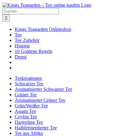
Zum
Facebook
X
Instagram
Pinterest
Inhalt
Suche
springen
nach:
Kings Teagarden Onlineshop
Tee
Tee Zubehör
Historie
10 Goldene Regeln
Depot
Teekreationen
Schwarzer Tee
Aromatisierter Schwarzer Tee
Grüner Tee
Aromatisierter Grüner Tee
Grün/Weißer Tee
Assam Tee
Ceylon Tee
Darjeeling Tee
Halbfermentierter Tee
Tee aus Afrika