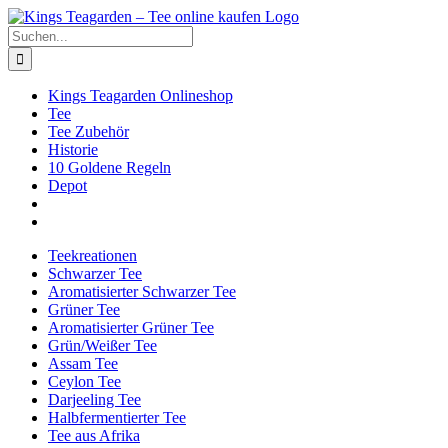
Zum
Facebook
X
Instagram
Pinterest
Inhalt
Suche
springen
nach:
Kings Teagarden Onlineshop
Tee
Tee Zubehör
Historie
10 Goldene Regeln
Depot
Teekreationen
Schwarzer Tee
Aromatisierter Schwarzer Tee
Grüner Tee
Aromatisierter Grüner Tee
Grün/Weißer Tee
Assam Tee
Ceylon Tee
Darjeeling Tee
Halbfermentierter Tee
Tee aus Afrika