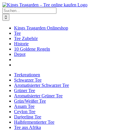
Zum
Facebook
X
Instagram
Pinterest
Inhalt
Suche
springen
nach:
Kings Teagarden Onlineshop
Tee
Tee Zubehör
Historie
10 Goldene Regeln
Depot
Teekreationen
Schwarzer Tee
Aromatisierter Schwarzer Tee
Grüner Tee
Aromatisierter Grüner Tee
Grün/Weißer Tee
Assam Tee
Ceylon Tee
Darjeeling Tee
Halbfermentierter Tee
Tee aus Afrika