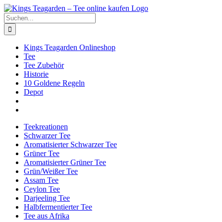
Zum
Facebook
X
Instagram
Pinterest
Inhalt
Suche
springen
nach:
Kings Teagarden Onlineshop
Tee
Tee Zubehör
Historie
10 Goldene Regeln
Depot
Teekreationen
Schwarzer Tee
Aromatisierter Schwarzer Tee
Grüner Tee
Aromatisierter Grüner Tee
Grün/Weißer Tee
Assam Tee
Ceylon Tee
Darjeeling Tee
Halbfermentierter Tee
Tee aus Afrika