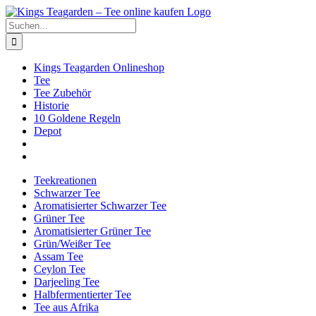
Zum
Facebook
X
Instagram
Pinterest
Inhalt
Suche
springen
nach:
Kings Teagarden Onlineshop
Tee
Tee Zubehör
Historie
10 Goldene Regeln
Depot
Teekreationen
Schwarzer Tee
Aromatisierter Schwarzer Tee
Grüner Tee
Aromatisierter Grüner Tee
Grün/Weißer Tee
Assam Tee
Ceylon Tee
Darjeeling Tee
Halbfermentierter Tee
Tee aus Afrika