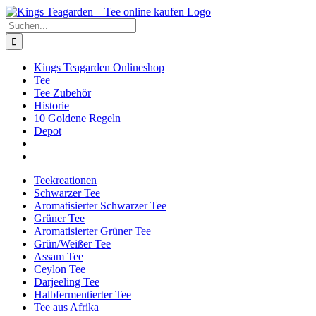
Zum
Facebook
X
Instagram
Pinterest
Inhalt
Suche
springen
nach:
Kings Teagarden Onlineshop
Tee
Tee Zubehör
Historie
10 Goldene Regeln
Depot
Teekreationen
Schwarzer Tee
Aromatisierter Schwarzer Tee
Grüner Tee
Aromatisierter Grüner Tee
Grün/Weißer Tee
Assam Tee
Ceylon Tee
Darjeeling Tee
Halbfermentierter Tee
Tee aus Afrika