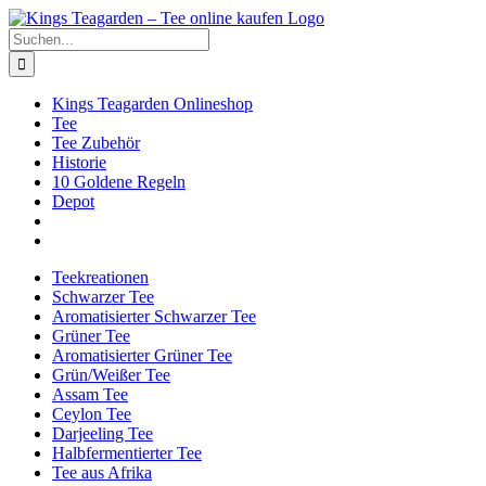
Zum
Facebook
X
Instagram
Pinterest
Inhalt
Suche
springen
nach:
Kings Teagarden Onlineshop
Tee
Tee Zubehör
Historie
10 Goldene Regeln
Depot
Teekreationen
Schwarzer Tee
Aromatisierter Schwarzer Tee
Grüner Tee
Aromatisierter Grüner Tee
Grün/Weißer Tee
Assam Tee
Ceylon Tee
Darjeeling Tee
Halbfermentierter Tee
Tee aus Afrika