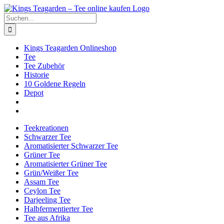
Zum
Facebook
X
Instagram
Pinterest
Inhalt
Suche
springen
nach:
Kings Teagarden Onlineshop
Tee
Tee Zubehör
Historie
10 Goldene Regeln
Depot
Teekreationen
Schwarzer Tee
Aromatisierter Schwarzer Tee
Grüner Tee
Aromatisierter Grüner Tee
Grün/Weißer Tee
Assam Tee
Ceylon Tee
Darjeeling Tee
Halbfermentierter Tee
Tee aus Afrika