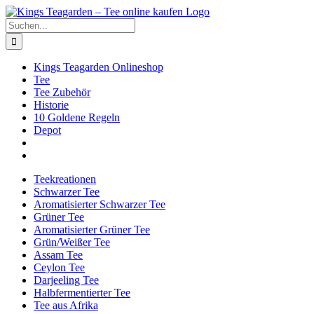
Zum
Facebook
X
Instagram
Pinterest
Inhalt
Suche
springen
nach:
Kings Teagarden Onlineshop
Tee
Tee Zubehör
Historie
10 Goldene Regeln
Depot
Teekreationen
Schwarzer Tee
Aromatisierter Schwarzer Tee
Grüner Tee
Aromatisierter Grüner Tee
Grün/Weißer Tee
Assam Tee
Ceylon Tee
Darjeeling Tee
Halbfermentierter Tee
Tee aus Afrika