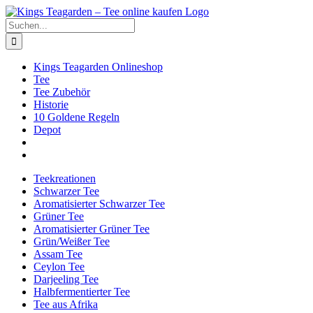
Zum
Facebook
X
Instagram
Pinterest
Inhalt
Suche
springen
nach:
Kings Teagarden Onlineshop
Tee
Tee Zubehör
Historie
10 Goldene Regeln
Depot
Teekreationen
Schwarzer Tee
Aromatisierter Schwarzer Tee
Grüner Tee
Aromatisierter Grüner Tee
Grün/Weißer Tee
Assam Tee
Ceylon Tee
Darjeeling Tee
Halbfermentierter Tee
Tee aus Afrika