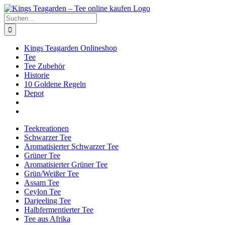
Zum
Facebook
X
Instagram
Pinterest
Inhalt
Suche
springen
nach:
Kings Teagarden Onlineshop
Tee
Tee Zubehör
Historie
10 Goldene Regeln
Depot
Teekreationen
Schwarzer Tee
Aromatisierter Schwarzer Tee
Grüner Tee
Aromatisierter Grüner Tee
Grün/Weißer Tee
Assam Tee
Ceylon Tee
Darjeeling Tee
Halbfermentierter Tee
Tee aus Afrika