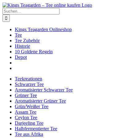
Zum
Facebook
X
Instagram
Pinterest
Inhalt
Suche
springen
nach:
Kings Teagarden Onlineshop
Tee
Tee Zubehör
Historie
10 Goldene Regeln
Depot
Teekreationen
Schwarzer Tee
Aromatisierter Schwarzer Tee
Grüner Tee
Aromatisierter Grüner Tee
Grün/Weißer Tee
Assam Tee
Ceylon Tee
Darjeeling Tee
Halbfermentierter Tee
Tee aus Afrika