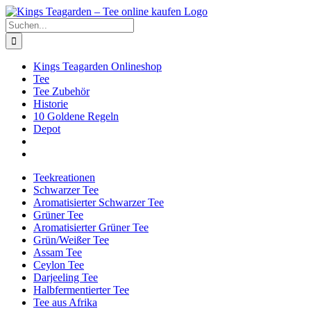
Zum
Facebook
X
Instagram
Pinterest
Inhalt
Suche
springen
nach:
Kings Teagarden Onlineshop
Tee
Tee Zubehör
Historie
10 Goldene Regeln
Depot
Teekreationen
Schwarzer Tee
Aromatisierter Schwarzer Tee
Grüner Tee
Aromatisierter Grüner Tee
Grün/Weißer Tee
Assam Tee
Ceylon Tee
Darjeeling Tee
Halbfermentierter Tee
Tee aus Afrika