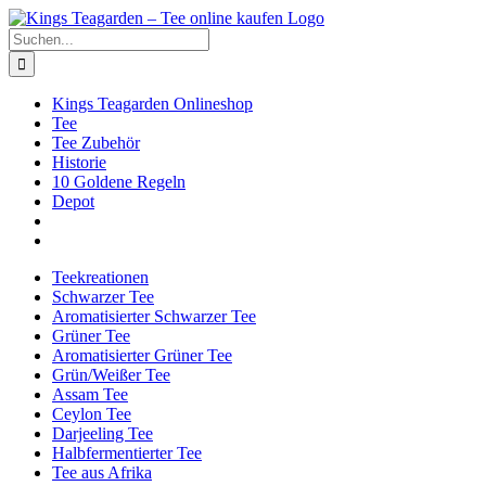
Zum
Facebook
X
Instagram
Pinterest
Inhalt
Suche
springen
nach:
Kings Teagarden Onlineshop
Tee
Tee Zubehör
Historie
10 Goldene Regeln
Depot
Teekreationen
Schwarzer Tee
Aromatisierter Schwarzer Tee
Grüner Tee
Aromatisierter Grüner Tee
Grün/Weißer Tee
Assam Tee
Ceylon Tee
Darjeeling Tee
Halbfermentierter Tee
Tee aus Afrika