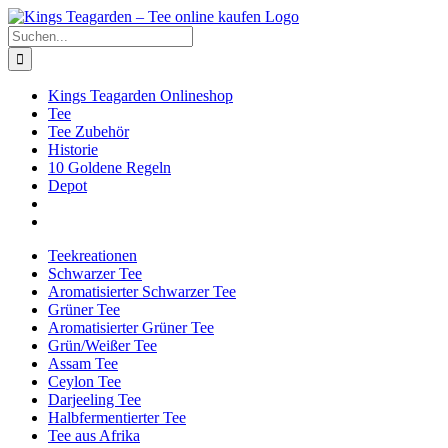
Zum
Facebook
X
Instagram
Pinterest
Inhalt
Suche
springen
nach:
Kings Teagarden Onlineshop
Tee
Tee Zubehör
Historie
10 Goldene Regeln
Depot
Teekreationen
Schwarzer Tee
Aromatisierter Schwarzer Tee
Grüner Tee
Aromatisierter Grüner Tee
Grün/Weißer Tee
Assam Tee
Ceylon Tee
Darjeeling Tee
Halbfermentierter Tee
Tee aus Afrika