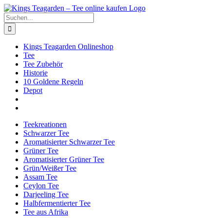
Zum
Facebook
X
Instagram
Pinterest
Inhalt
Suche
springen
nach:
Kings Teagarden Onlineshop
Tee
Tee Zubehör
Historie
10 Goldene Regeln
Depot
Teekreationen
Schwarzer Tee
Aromatisierter Schwarzer Tee
Grüner Tee
Aromatisierter Grüner Tee
Grün/Weißer Tee
Assam Tee
Ceylon Tee
Darjeeling Tee
Halbfermentierter Tee
Tee aus Afrika