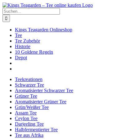
Zum
Facebook
X
Instagram
Pinterest
Inhalt
Suche
springen
nach:
Kings Teagarden Onlineshop
Tee
Tee Zubehör
Historie
10 Goldene Regeln
Depot
Teekreationen
Schwarzer Tee
Aromatisierter Schwarzer Tee
Grüner Tee
Aromatisierter Grüner Tee
Grün/Weißer Tee
Assam Tee
Ceylon Tee
Darjeeling Tee
Halbfermentierter Tee
Tee aus Afrika