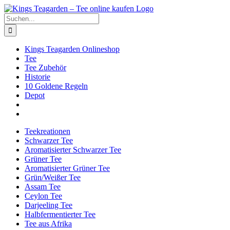
Zum
Facebook
X
Instagram
Pinterest
Inhalt
Suche
springen
nach:
Kings Teagarden Onlineshop
Tee
Tee Zubehör
Historie
10 Goldene Regeln
Depot
Teekreationen
Schwarzer Tee
Aromatisierter Schwarzer Tee
Grüner Tee
Aromatisierter Grüner Tee
Grün/Weißer Tee
Assam Tee
Ceylon Tee
Darjeeling Tee
Halbfermentierter Tee
Tee aus Afrika