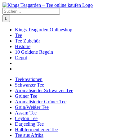
Zum
Facebook
X
Instagram
Pinterest
Inhalt
Suche
springen
nach:
Kings Teagarden Onlineshop
Tee
Tee Zubehör
Historie
10 Goldene Regeln
Depot
Teekreationen
Schwarzer Tee
Aromatisierter Schwarzer Tee
Grüner Tee
Aromatisierter Grüner Tee
Grün/Weißer Tee
Assam Tee
Ceylon Tee
Darjeeling Tee
Halbfermentierter Tee
Tee aus Afrika