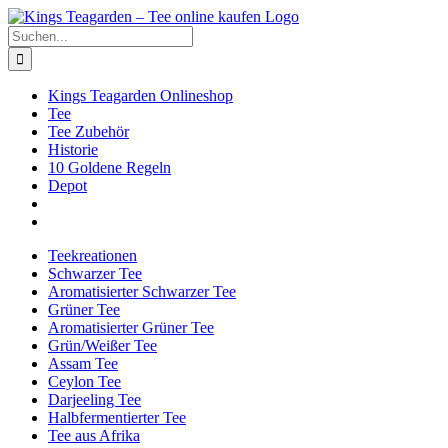
Zum
Facebook
X
Instagram
Pinterest
Inhalt
Suche
springen
nach:
Kings Teagarden Onlineshop
Tee
Tee Zubehör
Historie
10 Goldene Regeln
Depot
Teekreationen
Schwarzer Tee
Aromatisierter Schwarzer Tee
Grüner Tee
Aromatisierter Grüner Tee
Grün/Weißer Tee
Assam Tee
Ceylon Tee
Darjeeling Tee
Halbfermentierter Tee
Tee aus Afrika