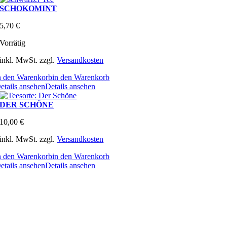
SCHOKOMINT
5,70
€
Vorrätig
inkl. MwSt.
zzgl.
Versandkosten
n den Warenkorb
in den Warenkorb
etails ansehen
Details ansehen
DER SCHÖNE
10,00
€
inkl. MwSt.
zzgl.
Versandkosten
n den Warenkorb
in den Warenkorb
etails ansehen
Details ansehen