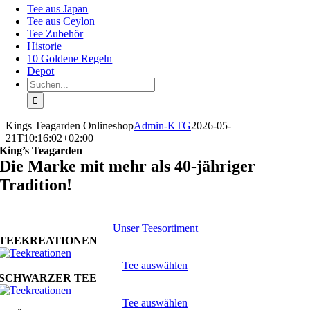
Tee aus Japan
Tee aus Ceylon
Tee Zubehör
Historie
10 Goldene Regeln
Depot
Suche
nach:
Kings Teagarden Onlineshop
Admin-KTG
2026-05-
21T10:16:02+02:00
King’s Teagarden
Die Marke mit mehr als 40-jähriger
Tradition!
Unser Teesortiment
TEEKREATIONEN
Tee auswählen
SCHWARZER TEE
Tee auswählen