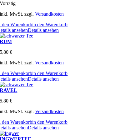
Vorrätig
inkl. MwSt.
zzgl.
Versandkosten
n den Warenkorb
in den Warenkorb
etails ansehen
Details ansehen
RUM
5,80
€
inkl. MwSt.
zzgl.
Versandkosten
n den Warenkorb
in den Warenkorb
etails ansehen
Details ansehen
RAVEL
5,80
€
inkl. MwSt.
zzgl.
Versandkosten
n den Warenkorb
in den Warenkorb
etails ansehen
Details ansehen
INGWERTEE