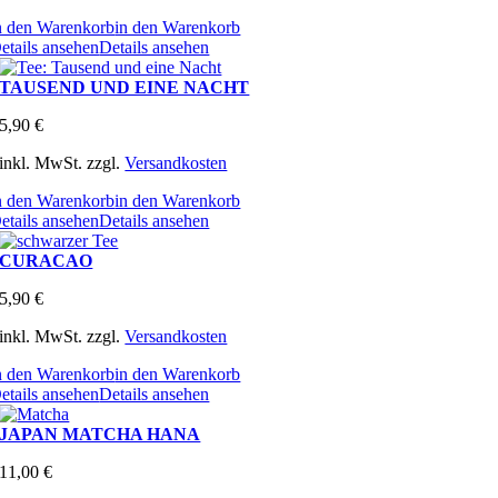
n den Warenkorb
in den Warenkorb
etails ansehen
Details ansehen
TAUSEND UND EINE NACHT
5,90
€
inkl. MwSt.
zzgl.
Versandkosten
n den Warenkorb
in den Warenkorb
etails ansehen
Details ansehen
CURACAO
5,90
€
inkl. MwSt.
zzgl.
Versandkosten
n den Warenkorb
in den Warenkorb
etails ansehen
Details ansehen
JAPAN MATCHA HANA
11,00
€