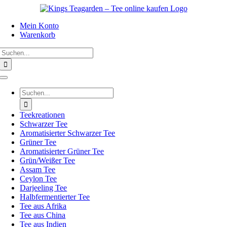
Zum
Inhalt
Mein Konto
springen
Warenkorb
Suche
nach:
Toggle
Navigation
Suche
nach:
Teekreationen
Schwarzer Tee
Aromatisierter Schwarzer Tee
Grüner Tee
Aromatisierter Grüner Tee
Grün/Weißer Tee
Assam Tee
Ceylon Tee
Darjeeling Tee
Halbfermentierter Tee
Tee aus Afrika
Tee aus China
Tee aus Indien