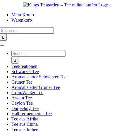
Zum
Inhalt
Mein Konto
springen
Warenkorb
Suche
nach:
Toggle
Navigation
Suche
nach:
Teekreationen
Schwarzer Tee
Aromatisierter Schwarzer Tee
Grüner Tee
Aromatisierter Grüner Tee
Grün/Weißer Tee
Assam Tee
Ceylon Tee
Darjeeling Tee
Halbfermentierter Tee
Tee aus Afrika
Tee aus China
Tee aus Indien