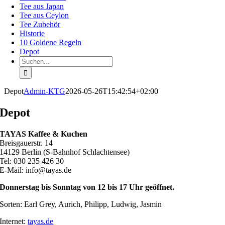
Tee aus Japan
Tee aus Ceylon
Tee Zubehör
Historie
10 Goldene Regeln
Depot
Suche
nach:
Depot
Admin-KTG
2026-05-26T15:42:54+02:00
Depot
TAYAS Kaffee & Kuchen
Breisgauerstr. 14
14129 Berlin (S-Bahnhof Schlachtensee)
Tel: 030 235 426 30
E-Mail: info@tayas.de
Donnerstag bis Sonntag von 12 bis 17 Uhr geöffnet.
Sorten: Earl Grey, Aurich, Philipp, Ludwig, Jasmin
Internet:
tayas.de