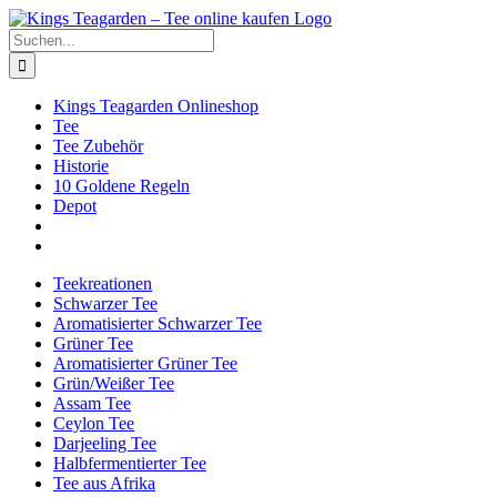
Zum
Facebook
X
Instagram
Pinterest
Inhalt
Suche
springen
nach:
Kings Teagarden Onlineshop
Tee
Tee Zubehör
Historie
10 Goldene Regeln
Depot
Teekreationen
Schwarzer Tee
Aromatisierter Schwarzer Tee
Grüner Tee
Aromatisierter Grüner Tee
Grün/Weißer Tee
Assam Tee
Ceylon Tee
Darjeeling Tee
Halbfermentierter Tee
Tee aus Afrika