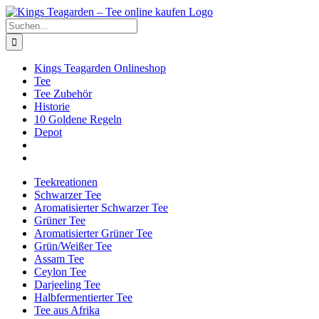
Zum
Facebook
X
Instagram
Pinterest
Inhalt
Suche
springen
nach:
Kings Teagarden Onlineshop
Tee
Tee Zubehör
Historie
10 Goldene Regeln
Depot
Teekreationen
Schwarzer Tee
Aromatisierter Schwarzer Tee
Grüner Tee
Aromatisierter Grüner Tee
Grün/Weißer Tee
Assam Tee
Ceylon Tee
Darjeeling Tee
Halbfermentierter Tee
Tee aus Afrika