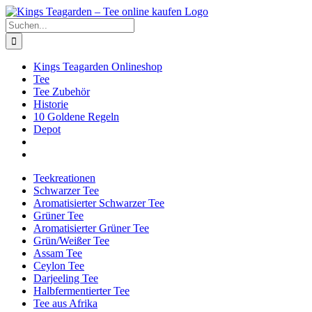
Zum
Facebook
X
Instagram
Pinterest
Inhalt
Suche
springen
nach:
Kings Teagarden Onlineshop
Tee
Tee Zubehör
Historie
10 Goldene Regeln
Depot
Teekreationen
Schwarzer Tee
Aromatisierter Schwarzer Tee
Grüner Tee
Aromatisierter Grüner Tee
Grün/Weißer Tee
Assam Tee
Ceylon Tee
Darjeeling Tee
Halbfermentierter Tee
Tee aus Afrika