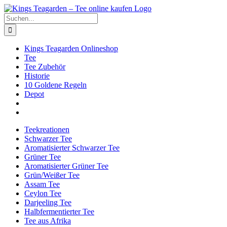
Zum
Facebook
X
Instagram
Pinterest
Inhalt
Suche
springen
nach:
Kings Teagarden Onlineshop
Tee
Tee Zubehör
Historie
10 Goldene Regeln
Depot
Teekreationen
Schwarzer Tee
Aromatisierter Schwarzer Tee
Grüner Tee
Aromatisierter Grüner Tee
Grün/Weißer Tee
Assam Tee
Ceylon Tee
Darjeeling Tee
Halbfermentierter Tee
Tee aus Afrika