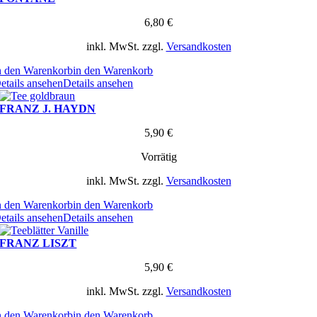
6,80
€
inkl. MwSt.
zzgl.
Versandkosten
n den Warenkorb
in den Warenkorb
etails ansehen
Details ansehen
FRANZ J. HAYDN
5,90
€
Vorrätig
inkl. MwSt.
zzgl.
Versandkosten
n den Warenkorb
in den Warenkorb
etails ansehen
Details ansehen
FRANZ LISZT
5,90
€
inkl. MwSt.
zzgl.
Versandkosten
n den Warenkorb
in den Warenkorb