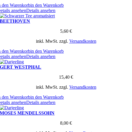
n den Warenkorb
in den Warenkorb
etails ansehen
Details ansehen
BEETHOVEN
5,60
€
inkl. MwSt.
zzgl.
Versandkosten
n den Warenkorb
in den Warenkorb
etails ansehen
Details ansehen
GERT WESTPHAL
15,40
€
inkl. MwSt.
zzgl.
Versandkosten
n den Warenkorb
in den Warenkorb
etails ansehen
Details ansehen
MOSES MENDELSSOHN
8,00
€