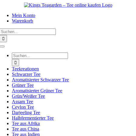
Zum
Inhalt
Mein Konto
springen
Warenkorb
Suche
nach:
Toggle
Navigation
Suche
nach:
Teekreationen
Schwarzer Tee
Aromatisierter Schwarzer Tee
Grüner Tee
Aromatisierter Grüner Tee
Grün/Weißer Tee
Assam Tee
Ceylon Tee
Darjeeling Tee
Halbfermentierter Tee
Tee aus Afrika
Tee aus China
Tee aus Indien