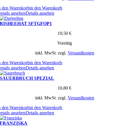
n den Warenkorb
in den Warenkorb
etails ansehen
Details ansehen
RISHEEHAT SFTGFOP1
19,50
€
Vorrätig
inkl. MwSt.
zzgl.
Versandkosten
n den Warenkorb
in den Warenkorb
etails ansehen
Details ansehen
SAUERBRUCH SPEZIAL
10,80
€
inkl. MwSt.
zzgl.
Versandkosten
n den Warenkorb
in den Warenkorb
etails ansehen
Details ansehen
FRANZISKA