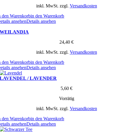
inkl. MwSt.
zzgl.
Versandkosten
n den Warenkorb
in den Warenkorb
etails ansehen
Details ansehen
WEILANDIA
24,40
€
inkl. MwSt.
zzgl.
Versandkosten
n den Warenkorb
in den Warenkorb
etails ansehen
Details ansehen
LAVENDEL / LAVENDER
5,60
€
Vorrätig
inkl. MwSt.
zzgl.
Versandkosten
n den Warenkorb
in den Warenkorb
etails ansehen
Details ansehen