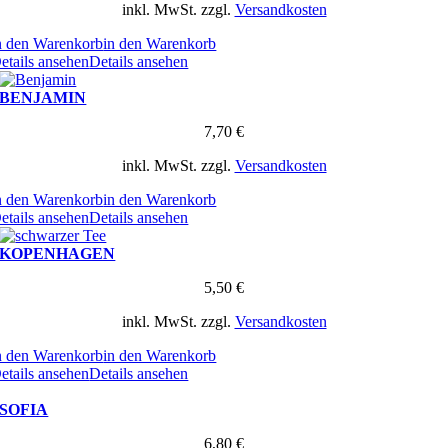
inkl. MwSt.
zzgl.
Versandkosten
n den Warenkorb
in den Warenkorb
etails ansehen
Details ansehen
BENJAMIN
7,70
€
inkl. MwSt.
zzgl.
Versandkosten
n den Warenkorb
in den Warenkorb
etails ansehen
Details ansehen
KOPENHAGEN
5,50
€
inkl. MwSt.
zzgl.
Versandkosten
n den Warenkorb
in den Warenkorb
etails ansehen
Details ansehen
SOFIA
6,80
€