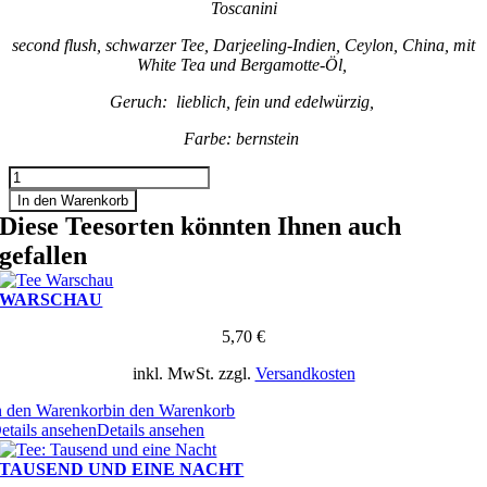
Toscanini
second flush, schwarzer Tee, Darjeeling-Indien, Ceylon, China, mit
White Tea und Bergamotte-Öl,
Geruch: lieblich, fein und edelwürzig,
Farbe: bernstein
TOSCANINI
Menge
In den Warenkorb
Diese Teesorten könnten Ihnen auch
gefallen
WARSCHAU
5,70
€
inkl. MwSt.
zzgl.
Versandkosten
n den Warenkorb
in den Warenkorb
etails ansehen
Details ansehen
TAUSEND UND EINE NACHT