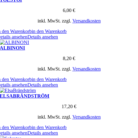
6,00
€
inkl. MwSt.
zzgl.
Versandkosten
n den Warenkorb
in den Warenkorb
etails ansehen
Details ansehen
ALBINONI
8,20
€
inkl. MwSt.
zzgl.
Versandkosten
n den Warenkorb
in den Warenkorb
etails ansehen
Details ansehen
ELSABRÄNDSTRÖM
17,20
€
inkl. MwSt.
zzgl.
Versandkosten
n den Warenkorb
in den Warenkorb
etails ansehen
Details ansehen