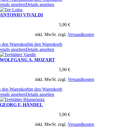
etails ansehen
Details ansehen
ANTONIO VIVALDI
5,90
€
inkl. MwSt.
zzgl.
Versandkosten
n den Warenkorb
in den Warenkorb
etails ansehen
Details ansehen
WOLFGANG A. MOZART
5,90
€
inkl. MwSt.
zzgl.
Versandkosten
n den Warenkorb
in den Warenkorb
etails ansehen
Details ansehen
GEORG F. HÄNDEL
5,90
€
inkl. MwSt.
zzgl.
Versandkosten