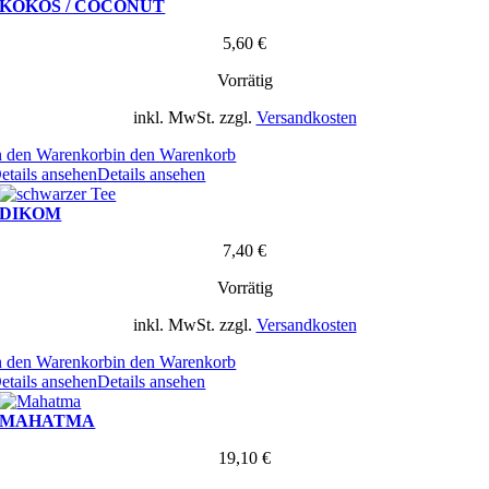
KOKOS / COCONUT
5,60
€
Vorrätig
inkl. MwSt.
zzgl.
Versandkosten
n den Warenkorb
in den Warenkorb
etails ansehen
Details ansehen
DIKOM
7,40
€
Vorrätig
inkl. MwSt.
zzgl.
Versandkosten
n den Warenkorb
in den Warenkorb
etails ansehen
Details ansehen
MAHATMA
19,10
€