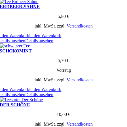
ERDBEER-SAHNE
5,80
€
inkl. MwSt.
zzgl.
Versandkosten
n den Warenkorb
in den Warenkorb
etails ansehen
Details ansehen
SCHOKOMINT
5,70
€
Vorrätig
inkl. MwSt.
zzgl.
Versandkosten
n den Warenkorb
in den Warenkorb
etails ansehen
Details ansehen
DER SCHÖNE
10,00
€
inkl. MwSt.
zzgl.
Versandkosten