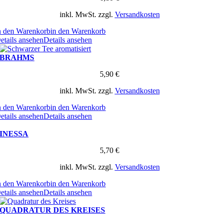
inkl. MwSt.
zzgl.
Versandkosten
n den Warenkorb
in den Warenkorb
etails ansehen
Details ansehen
BRAHMS
5,90
€
inkl. MwSt.
zzgl.
Versandkosten
n den Warenkorb
in den Warenkorb
etails ansehen
Details ansehen
INESSA
5,70
€
inkl. MwSt.
zzgl.
Versandkosten
n den Warenkorb
in den Warenkorb
etails ansehen
Details ansehen
QUADRATUR DES KREISES