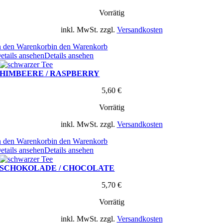
Vorrätig
inkl. MwSt.
zzgl.
Versandkosten
n den Warenkorb
in den Warenkorb
etails ansehen
Details ansehen
HIMBEERE / RASPBERRY
5,60
€
Vorrätig
inkl. MwSt.
zzgl.
Versandkosten
n den Warenkorb
in den Warenkorb
etails ansehen
Details ansehen
SCHOKOLADE / CHOCOLATE
5,70
€
Vorrätig
inkl. MwSt.
zzgl.
Versandkosten