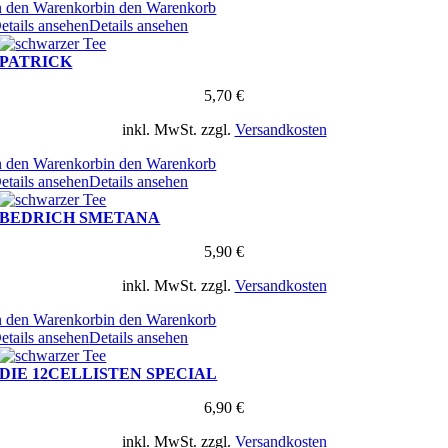
n den Warenkorb
in den Warenkorb
etails ansehen
Details ansehen
PATRICK
5,70
€
inkl. MwSt.
zzgl.
Versandkosten
n den Warenkorb
in den Warenkorb
etails ansehen
Details ansehen
BEDRICH SMETANA
5,90
€
inkl. MwSt.
zzgl.
Versandkosten
n den Warenkorb
in den Warenkorb
etails ansehen
Details ansehen
DIE 12CELLISTEN SPECIAL
6,90
€
inkl. MwSt.
zzgl.
Versandkosten