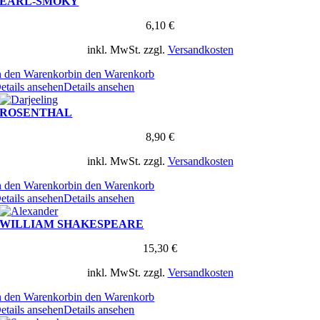
EARL-SMOKY
6,10
€
inkl. MwSt.
zzgl.
Versandkosten
n den Warenkorb
in den Warenkorb
etails ansehen
Details ansehen
ROSENTHAL
8,90
€
inkl. MwSt.
zzgl.
Versandkosten
n den Warenkorb
in den Warenkorb
etails ansehen
Details ansehen
WILLIAM SHAKESPEARE
15,30
€
inkl. MwSt.
zzgl.
Versandkosten
n den Warenkorb
in den Warenkorb
etails ansehen
Details ansehen