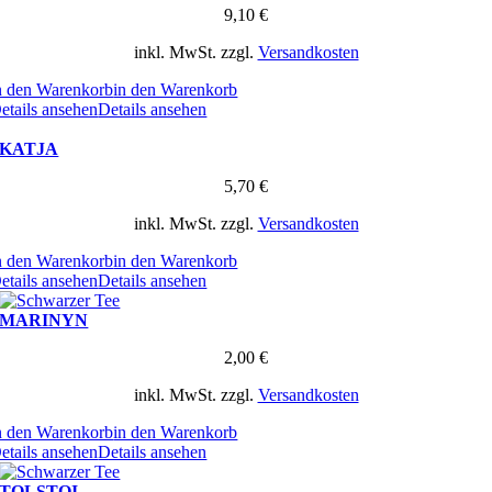
9,10
€
inkl. MwSt.
zzgl.
Versandkosten
n den Warenkorb
in den Warenkorb
etails ansehen
Details ansehen
KATJA
5,70
€
inkl. MwSt.
zzgl.
Versandkosten
n den Warenkorb
in den Warenkorb
etails ansehen
Details ansehen
MARINYN
2,00
€
inkl. MwSt.
zzgl.
Versandkosten
n den Warenkorb
in den Warenkorb
etails ansehen
Details ansehen
TOLSTOI