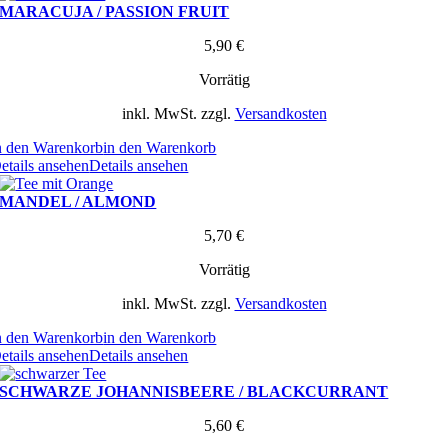
MARACUJA / PASSION FRUIT
5,90
€
Vorrätig
inkl. MwSt.
zzgl.
Versandkosten
n den Warenkorb
in den Warenkorb
etails ansehen
Details ansehen
MANDEL / ALMOND
5,70
€
Vorrätig
inkl. MwSt.
zzgl.
Versandkosten
n den Warenkorb
in den Warenkorb
etails ansehen
Details ansehen
SCHWARZE JOHANNISBEERE / BLACKCURRANT
5,60
€