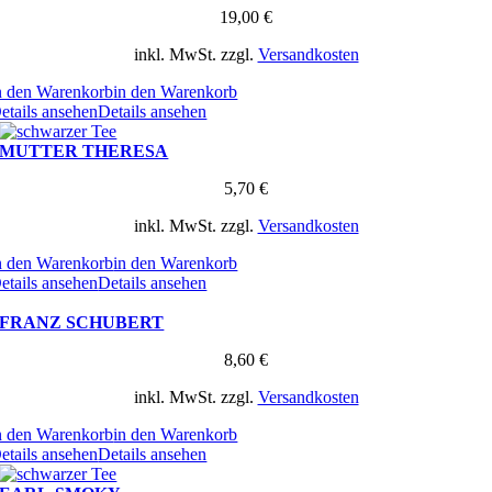
19,00
€
inkl. MwSt.
zzgl.
Versandkosten
n den Warenkorb
in den Warenkorb
etails ansehen
Details ansehen
MUTTER THERESA
5,70
€
inkl. MwSt.
zzgl.
Versandkosten
n den Warenkorb
in den Warenkorb
etails ansehen
Details ansehen
FRANZ SCHUBERT
8,60
€
inkl. MwSt.
zzgl.
Versandkosten
n den Warenkorb
in den Warenkorb
etails ansehen
Details ansehen