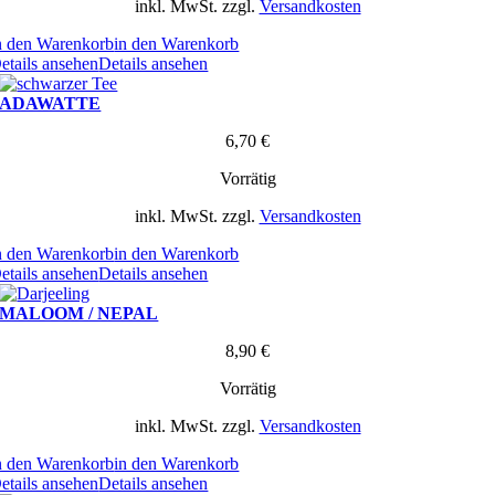
inkl. MwSt.
zzgl.
Versandkosten
n den Warenkorb
in den Warenkorb
etails ansehen
Details ansehen
ADAWATTE
6,70
€
Vorrätig
inkl. MwSt.
zzgl.
Versandkosten
n den Warenkorb
in den Warenkorb
etails ansehen
Details ansehen
MALOOM / NEPAL
8,90
€
Vorrätig
inkl. MwSt.
zzgl.
Versandkosten
n den Warenkorb
in den Warenkorb
etails ansehen
Details ansehen