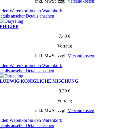
inkl. MwSt.
zzgl.
Versandkosten
n den Warenkorb
in den Warenkorb
etails ansehen
Details ansehen
PHILIPP
7,40
€
Vorrätig
inkl. MwSt.
zzgl.
Versandkosten
n den Warenkorb
in den Warenkorb
etails ansehen
Details ansehen
LUDWIG KÖNIGLICHE MISCHUNG
9,30
€
Vorrätig
inkl. MwSt.
zzgl.
Versandkosten
n den Warenkorb
in den Warenkorb
etails ansehen
Details ansehen