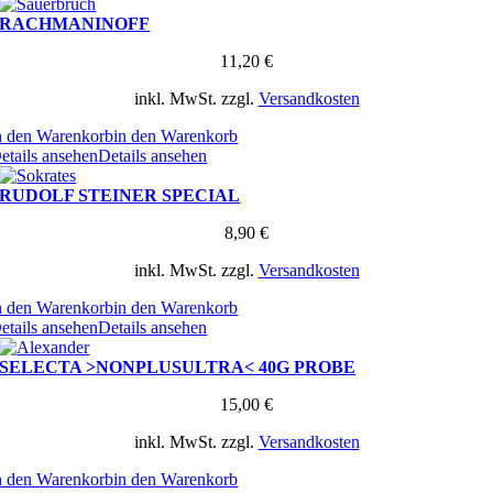
RACHMANINOFF
11,20
€
inkl. MwSt.
zzgl.
Versandkosten
n den Warenkorb
in den Warenkorb
etails ansehen
Details ansehen
RUDOLF STEINER SPECIAL
8,90
€
inkl. MwSt.
zzgl.
Versandkosten
n den Warenkorb
in den Warenkorb
etails ansehen
Details ansehen
SELECTA >NONPLUSULTRA< 40G PROBE
15,00
€
inkl. MwSt.
zzgl.
Versandkosten
n den Warenkorb
in den Warenkorb