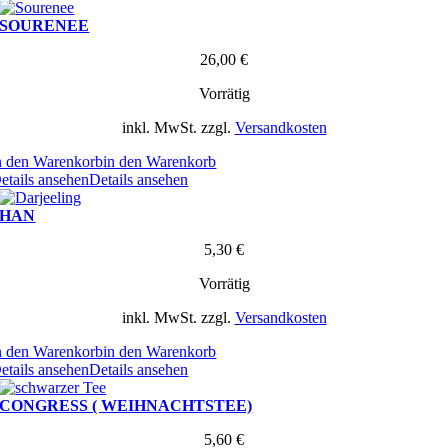
SOURENEE
26,00
€
Vorrätig
inkl. MwSt.
zzgl.
Versandkosten
n den Warenkorb
in den Warenkorb
etails ansehen
Details ansehen
HAN
5,30
€
Vorrätig
inkl. MwSt.
zzgl.
Versandkosten
n den Warenkorb
in den Warenkorb
etails ansehen
Details ansehen
CONGRESS ( WEIHNACHTSTEE)
5,60
€