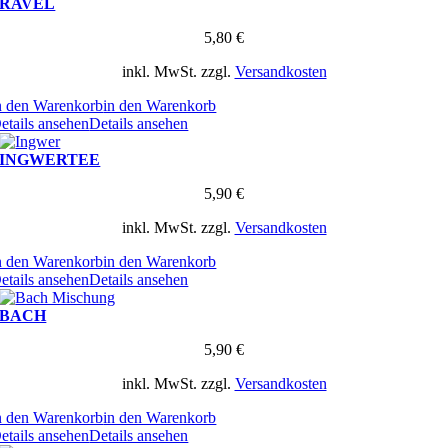
RAVEL
5,80
€
inkl. MwSt.
zzgl.
Versandkosten
n den Warenkorb
in den Warenkorb
etails ansehen
Details ansehen
INGWERTEE
5,90
€
inkl. MwSt.
zzgl.
Versandkosten
n den Warenkorb
in den Warenkorb
etails ansehen
Details ansehen
BACH
5,90
€
inkl. MwSt.
zzgl.
Versandkosten
n den Warenkorb
in den Warenkorb
etails ansehen
Details ansehen