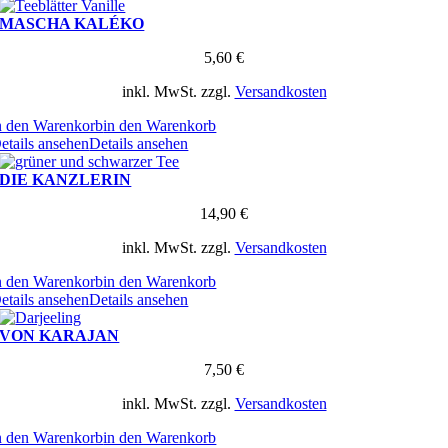
MASCHA KALÉKO
5,60
€
inkl. MwSt.
zzgl.
Versandkosten
n den Warenkorb
in den Warenkorb
etails ansehen
Details ansehen
DIE KANZLERIN
14,90
€
inkl. MwSt.
zzgl.
Versandkosten
n den Warenkorb
in den Warenkorb
etails ansehen
Details ansehen
VON KARAJAN
7,50
€
inkl. MwSt.
zzgl.
Versandkosten
n den Warenkorb
in den Warenkorb