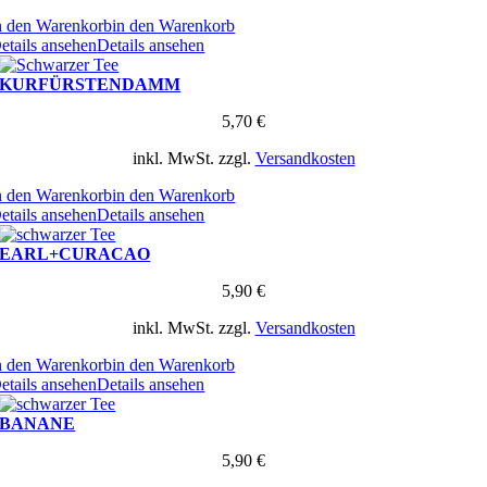
n den Warenkorb
in den Warenkorb
etails ansehen
Details ansehen
KURFÜRSTENDAMM
5,70
€
inkl. MwSt.
zzgl.
Versandkosten
n den Warenkorb
in den Warenkorb
etails ansehen
Details ansehen
EARL+CURACAO
5,90
€
inkl. MwSt.
zzgl.
Versandkosten
n den Warenkorb
in den Warenkorb
etails ansehen
Details ansehen
BANANE
5,90
€