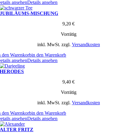
etails ansehen
Details ansehen
JUBILÄUMS-MISCHUNG
9,20
€
Vorrätig
inkl. MwSt.
zzgl.
Versandkosten
n den Warenkorb
in den Warenkorb
etails ansehen
Details ansehen
HERODES
9,40
€
Vorrätig
inkl. MwSt.
zzgl.
Versandkosten
n den Warenkorb
in den Warenkorb
etails ansehen
Details ansehen
ALTER FRITZ