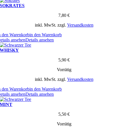
SOKRATES
7,80
€
inkl. MwSt.
zzgl.
Versandkosten
n den Warenkorb
in den Warenkorb
etails ansehen
Details ansehen
WHISKY
5,90
€
Vorrätig
inkl. MwSt.
zzgl.
Versandkosten
n den Warenkorb
in den Warenkorb
etails ansehen
Details ansehen
MINT
5,50
€
Vorrätig