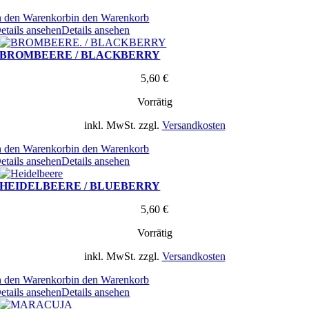
n den Warenkorb
in den Warenkorb
etails ansehen
Details ansehen
BROMBEERE / BLACKBERRY
5,60
€
Vorrätig
inkl. MwSt.
zzgl.
Versandkosten
n den Warenkorb
in den Warenkorb
etails ansehen
Details ansehen
HEIDELBEERE / BLUEBERRY
5,60
€
Vorrätig
inkl. MwSt.
zzgl.
Versandkosten
n den Warenkorb
in den Warenkorb
etails ansehen
Details ansehen