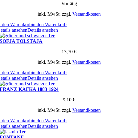
Vorrätig
inkl. MwSt.
zzgl.
Versandkosten
n den Warenkorb
in den Warenkorb
etails ansehen
Details ansehen
SOFJA TOLSTAJA
13,70
€
inkl. MwSt.
zzgl.
Versandkosten
n den Warenkorb
in den Warenkorb
etails ansehen
Details ansehen
FRANZ KAFKA 1883-1924
9,10
€
inkl. MwSt.
zzgl.
Versandkosten
n den Warenkorb
in den Warenkorb
etails ansehen
Details ansehen
FONTANE