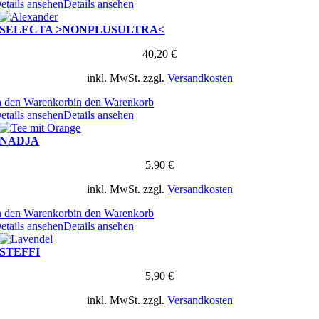
etails ansehen
Details ansehen
SELECTA >NONPLUSULTRA<
40,20
€
inkl. MwSt.
zzgl.
Versandkosten
n den Warenkorb
in den Warenkorb
etails ansehen
Details ansehen
NADJA
5,90
€
inkl. MwSt.
zzgl.
Versandkosten
n den Warenkorb
in den Warenkorb
etails ansehen
Details ansehen
STEFFI
5,90
€
inkl. MwSt.
zzgl.
Versandkosten